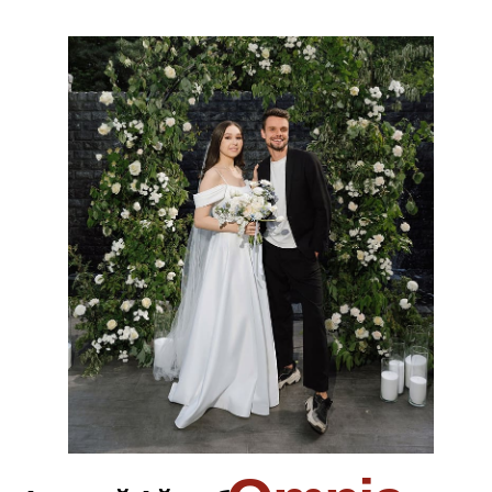
пространства.
Развлечения
организуем активности, в которых гостям,
легко знакомиться и общаться друг с
другом.
Создание свободной
и непринуждённой атмосфер
без кринжовых конкурсов и традиций.
Создание условий для комфортного
пребывания и общения
жених и невеста наслаждаются своим
днём, не отвлекаясь на организационные
детали.
Получить первую консультацию
кейсы