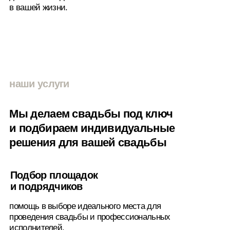
отзывы
Ценим вашу обратную связь
Таня и Саша
29.06.2023
Собираем положительные реакции от гостей) Всем всё
ооочень понравилось и друзья описывают всё так как
нам и хотелось, что все провели этот вечер, камерно,
уютно, по‑семейному, что всё было красиво и торт
вкусный, что бывает далеко не на каждой свадьбе, как
сказала одна из гостей мы тоже очень довольны,
несмотря на капризную погоду всё получилось
замечательно, поэтому ещё раз огромное спасибо
за слаженную работу всех ребят! ❤️
Справились со своими задачами на все 100 или даже
больше день пролетел быстро, но мы успели
им насладиться и прочувствовать все самые чудесные
моменты хочется сказать слова благодарности каждому,