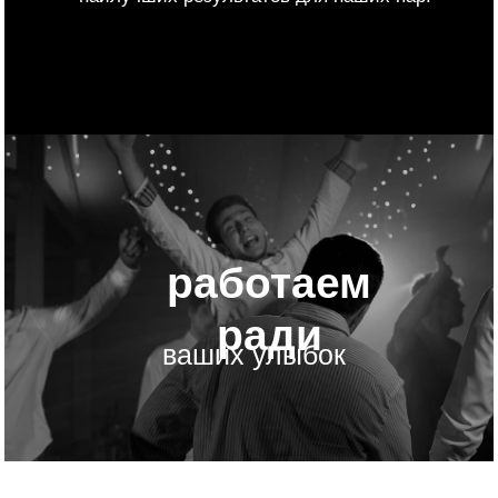
Если вы ищете надёжное агентство свадеб в Москве
и Подмосковье, мы будем рады стать вашим партнёром.
Закажите организацию свадьбы у нас — и пусть этот
день станет одним из самых счастливых воспоминаний
в вашей жизни.
наши услуги
Мы делаем свадьбы под ключ
и подбираем индивидуальные
решения для вашей свадьбы
Подбор площадок
и подрядчиков
помощь в выборе идеального места для
проведения свадьбы и профессиональных
исполнителей.
Концепция и декор
разработка концепции и оформление