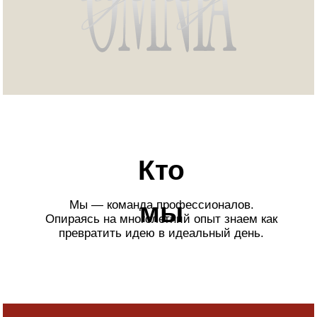
работаем
ради
ваших улыбок