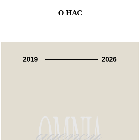
мы
Мы — команда профессионалов.
Опираясь на многолетний опыт знаем как
О НАС
превратить идею в идеальный день.
Цель
Наша цель — создавать событие, которые
становятся ключевой главой вашей истории.
Вы наслаждаетесь праздником. Мы отвечаем за
идеальный результат.
Вот уже 6 лет мы стремимся к достижению
наилучших результатов для наших пар.