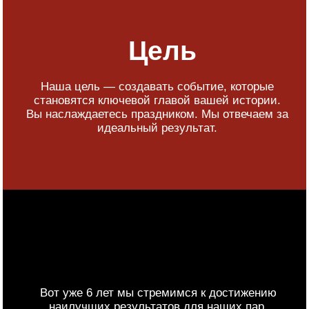
Omnia.
Алексей Айзенберг
Наше свадебное агентство — команда профессионалов,
работающих в Москве и Московской области.
Мы занимаемся организацией свадьбы в Москве под
ключ недорого, бережно учитывая желания и бюджет
каждой пары. Стоимость организатора свадьбы
прозрачна: все услуги обсуждаются заранее, без
скрытых платежей.
На сайте свадебных подрядчиков вы можете заказать
проведение свадьбы любого формата — от камерной
церемонии до масштабного праздника. Мы берём
на себя всё: свадебный распорядитель, координация
дня, декор, ведущий, музыка, фото- и видеосъёмка.
Организация свадьбы под ключ экономит ваше время
и превращает подготовку в удовольствие.