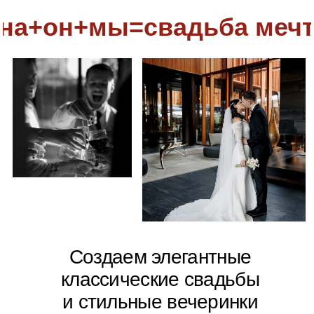
Создаем элегантные
классические свадьбы
и стильные вечеринки
96%
6 лет
100+
счастливых пар
положительных
организуем
отзывов
свадьбы